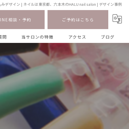
ザイン | ネイルは東京都、六本木のHALU nail salon | デザイン事例
LINE相談・予約
ご予約はこちら
質問
当サロンの特徴
アクセス
ブログ
ワンホン
ニュアンス
長さ出し
マグネット
持ち込み