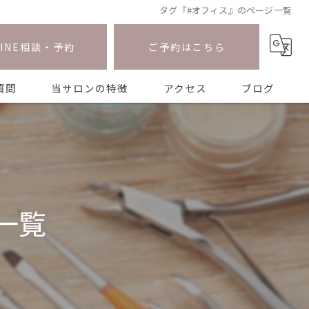
タグ『#オフィス』のページ一覧
LINE相談・予約
ご予約はこちら
質問
当サロンの特徴
アクセス
ブログ
ワンホン
ニュアンス
長さ出し
一覧
マグネット
持ち込み