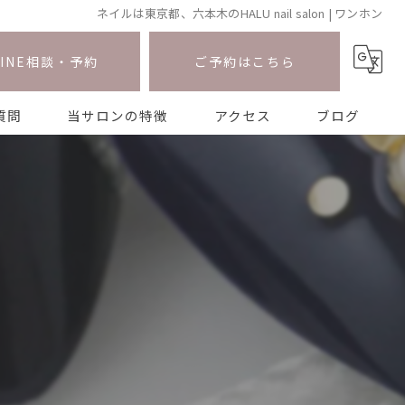
ネイルは東京都、六本木のHALU nail salon | ワンホン
LINE相談・予約
ご予約はこちら
質問
当サロンの特徴
アクセス
ブログ
ワンホン
ニュアンス
長さ出し
マグネット
持ち込み