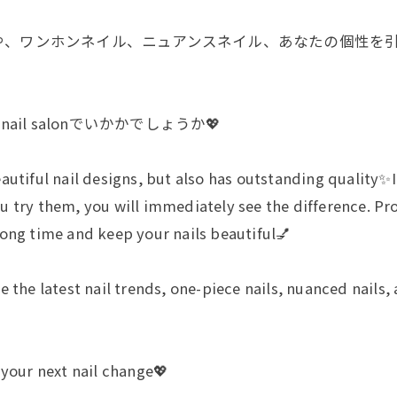
や、ワンホンネイル、ニュアンスネイル、あなたの個性を
il salonでいかかでしょうか💖
tiful nail designs, but also has outstanding quality✨In 
 try them, you will immediately see the difference. Pro
a long time and keep your nails beautiful💅
 the latest nail trends, one-piece nails, nuanced nails
 your next nail change💖