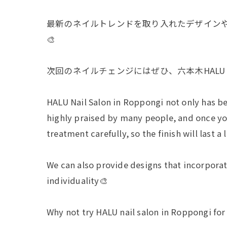
最新のネイルトレンドを取り入れたデザイン
🎨
次回のネイルチェンジにはぜひ、六本木HALU na
HALU Nail Salon in Roppongi not only has beau
highly praised by many people, and once you
treatment carefully, so the finish will last 
We can also provide designs that incorporate
individuality🎨
Why not try HALU nail salon in Roppongi for