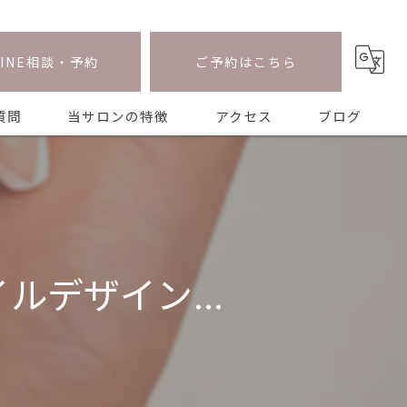
LINE相談・予約
ご予約はこちら
質問
当サロンの特徴
アクセス
ブログ
ワンホン
ニュアンス
長さ出し
イルデザイン...
マグネット
持ち込み